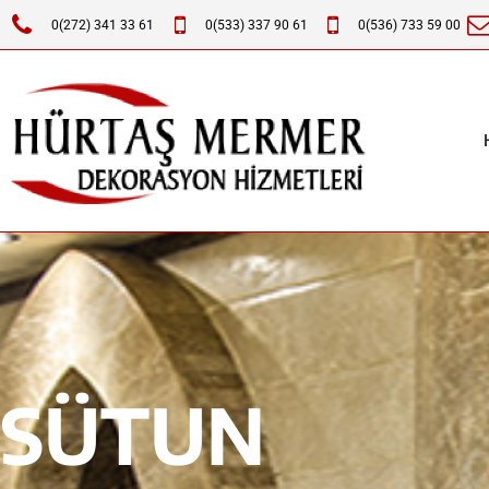
0(272) 341 33 61
0(533) 337 90 61
0(536) 733 59 00
SÜTUN