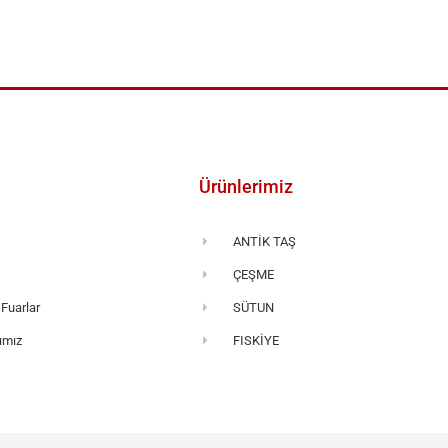
Ürünlerimiz
ANTİK TAŞ
a
ÇEŞME
 Fuarlar
SÜTUN
ımız
FISKİYE