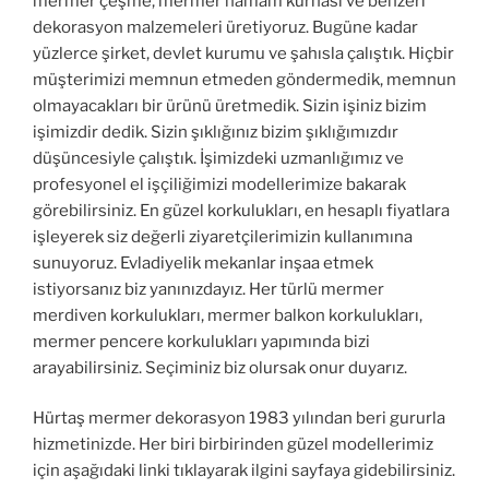
mermer çeşme, mermer hamam kurnası ve benzeri
dekorasyon malzemeleri üretiyoruz. Bugüne kadar
yüzlerce şirket, devlet kurumu ve şahısla çalıştık. Hiçbir
müşterimizi memnun etmeden göndermedik, memnun
olmayacakları bir ürünü üretmedik. Sizin işiniz bizim
işimizdir dedik. Sizin şıklığınız bizim şıklığımızdır
düşüncesiyle çalıştık. İşimizdeki uzmanlığımız ve
profesyonel el işçiliğimizi modellerimize bakarak
görebilirsiniz. En güzel korkulukları, en hesaplı fiyatlara
işleyerek siz değerli ziyaretçilerimizin kullanımına
sunuyoruz. Evladiyelik mekanlar inşaa etmek
istiyorsanız biz yanınızdayız. Her türlü mermer
merdiven korkulukları, mermer balkon korkulukları,
mermer pencere korkulukları yapımında bizi
arayabilirsiniz. Seçiminiz biz olursak onur duyarız.
Hürtaş mermer dekorasyon 1983 yılından beri gururla
hizmetinizde. Her biri birbirinden güzel modellerimiz
için aşağıdaki linki tıklayarak ilgini sayfaya gidebilirsiniz.