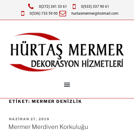
0(272) 341 33 61
0(533) 337 90 61
0(536) 733 59 00
hurtasmermer@hotmail.com
ETIKET:
MERMER DENIZLIK
HAZIRAN 27, 2019
Mermer Merdiven Korkuluğu