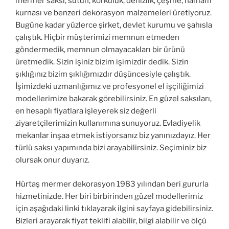
mermer saksı, sütun, korkuluk, denizlik, çeşme, hamam
kurnası ve benzeri dekorasyon malzemeleri üretiyoruz.
Bugüne kadar yüzlerce şirket, devlet kurumu ve şahısla
çalıştık. Hiçbir müşterimizi memnun etmeden
göndermedik, memnun olmayacakları bir ürünü
üretmedik. Sizin işiniz bizim işimizdir dedik. Sizin
şıklığınız bizim şıklığımızdır düşüncesiyle çalıştık.
İşimizdeki uzmanlığımız ve profesyonel el işçiliğimizi
modellerimize bakarak görebilirsiniz. En güzel saksıları,
en hesaplı fiyatlara işleyerek siz değerli
ziyaretçilerimizin kullanımına sunuyoruz. Evladiyelik
mekanlar inşaa etmek istiyorsanız biz yanınızdayız. Her
türlü saksı yapımında bizi arayabilirsiniz. Seçiminiz biz
olursak onur duyarız.
Hürtaş mermer dekorasyon 1983 yılından beri gururla
hizmetinizde. Her biri birbirinden güzel modellerimiz
için aşağıdaki linki tıklayarak ilgini sayfaya gidebilirsiniz.
Bizleri arayarak fiyat teklifi alabilir, bilgi alabilir ve ölçü