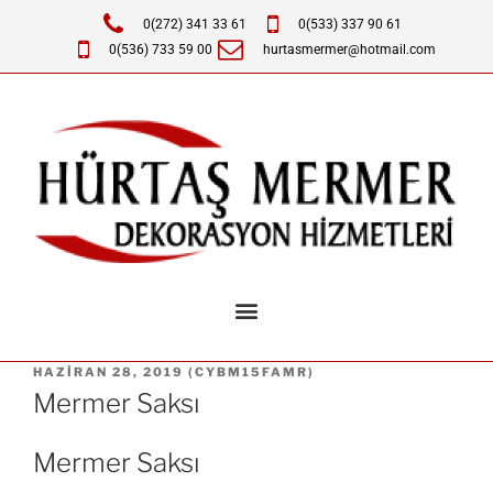
0(272) 341 33 61
0(533) 337 90 61
0(536) 733 59 00
hurtasmermer@hotmail.com
HAZIRAN 28, 2019
(
CYBM15FAMR
)
Mermer Saksı
Mermer Saksı