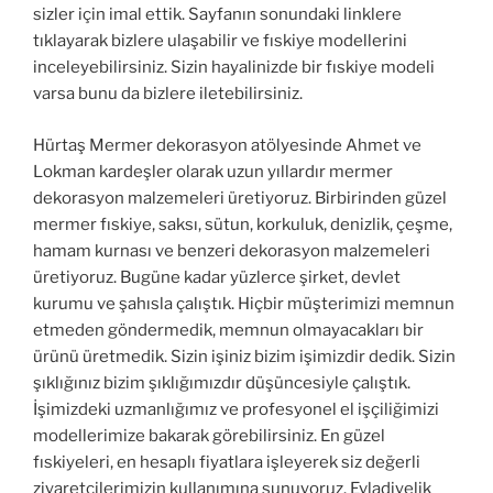
sizler için imal ettik. Sayfanın sonundaki linklere
tıklayarak bizlere ulaşabilir ve fıskiye modellerini
inceleyebilirsiniz. Sizin hayalinizde bir fıskiye modeli
varsa bunu da bizlere iletebilirsiniz.
Hürtaş Mermer dekorasyon atölyesinde Ahmet ve
Lokman kardeşler olarak uzun yıllardır mermer
dekorasyon malzemeleri üretiyoruz. Birbirinden güzel
mermer fıskiye, saksı, sütun, korkuluk, denizlik, çeşme,
hamam kurnası ve benzeri dekorasyon malzemeleri
üretiyoruz. Bugüne kadar yüzlerce şirket, devlet
kurumu ve şahısla çalıştık. Hiçbir müşterimizi memnun
etmeden göndermedik, memnun olmayacakları bir
ürünü üretmedik. Sizin işiniz bizim işimizdir dedik. Sizin
şıklığınız bizim şıklığımızdır düşüncesiyle çalıştık.
İşimizdeki uzmanlığımız ve profesyonel el işçiliğimizi
modellerimize bakarak görebilirsiniz. En güzel
fıskiyeleri, en hesaplı fiyatlara işleyerek siz değerli
ziyaretçilerimizin kullanımına sunuyoruz. Evladiyelik