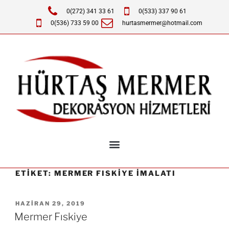
0(272) 341 33 61
0(533) 337 90 61
0(536) 733 59 00
hurtasmermer@hotmail.com
ETIKET:
MERMER FISKIYE IMALATI
HAZIRAN 29, 2019
Mermer Fıskiye