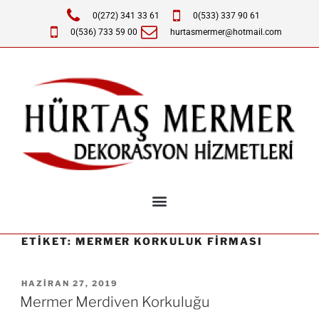
0(272) 341 33 61
0(533) 337 90 61
0(536) 733 59 00
hurtasmermer@hotmail.com
ETIKET:
MERMER KORKULUK FIRMASI
HAZIRAN 27, 2019
Mermer Merdiven Korkuluğu