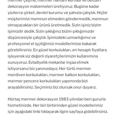
mermer çeşme, mermer hamam kurnası ve benzeri
dekorasyon malzemeleri üretiyoruz. Bugüne kadar
yüzlerce şirket, devlet kurumu ve şahısla çalıştık. Hiçbir
müşterimizi memnun etmeden göndermedik, memnun
olmayacakları bir ürünü üretmedik. Sizin işiniz bizim
işimizdir dedik. Sizin şıklığınız bizim şıklığımızdır
düşüncesiyle çalıştık. İşimizdeki uzmanlığımız ve
profesyonel el işçiliğimizi modellerimize bakarak
görebilirsiniz. En güzel korkulukları, en hesaplı fiyatlara
işleyerek siz değerli ziyaretçilerimizin kullanımına
sunuyoruz. Evladiyelik mekanlar inşaa etmek
istiyorsanız biz yanınızdayız. Her türlü mermer
merdiven korkulukları, mermer balkon korkulukları,
mermer pencere korkulukları yapımında bizi
arayabilirsiniz. Seçiminiz biz olursak onur duyarız.
Hürtaş mermer dekorasyon 1983 yılından beri gururla
hizmetinizde. Her biri birbirinden güzel modellerimiz
için aşağıdaki linki tıklayarak ilgini sayfaya gidebilirsiniz.