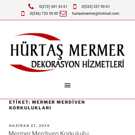
0(272) 341 33 61
0(533) 337 90 61
0(536) 733 59 00
hurtasmermer@hotmail.com
ETIKET:
MERMER MERDIVEN
KORKULUKLARI
HAZIRAN 27, 2019
Mermer Merdiven Korkuluğu