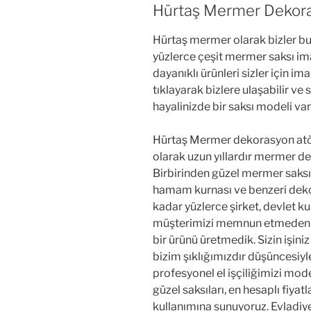
Hürtaş Mermer Dekor
Hürtaş mermer olarak bizler b
yüzlerce çeşit mermer saksı imal
dayanıklı ürünleri sizler için im
tıklayarak bizlere ulaşabilir ve 
hayalinizde bir saksı modeli vars
Hürtaş Mermer dekorasyon at
olarak uzun yıllardır mermer d
Birbirinden güzel mermer saksı,
hamam kurnası ve benzeri dek
kadar yüzlerce şirket, devlet ku
müşterimizi memnun etmeden
bir ürünü üretmedik. Sizin işiniz 
bizim şıklığımızdır düşüncesiyl
profesyonel el işçiliğimizi mode
güzel saksıları, en hesaplı fiyatl
kullanımına sunuyoruz. Evladiy