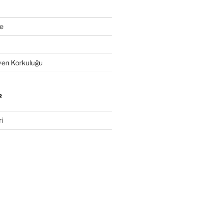
e
en Korkuluğu
R
i