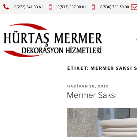
0(272) 341 33 61
0(533) 337 90 61
0(536) 733 59 00
ETIKET:
MERMER SAKSI S
HAZIRAN 28, 2019
Mermer Saksı