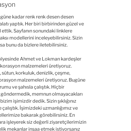
asyon
ugüne kadar renk renk desen desen
atı yaptık. Her biri birbirinden güzel ve
al ettik. Sayfanın sonundaki linklere
saksı modellerini inceleyebilirsiniz. Sizin
a bunu da bizlere iletebilirsiniz.
ölyesinde Ahmet ve Lokman kardeşler
ekorasyon malzemeleri üretiyoruz.
 sütun, korkuluk, denizlik, çeşme,
orasyon malzemeleri üretiyoruz. Bugüne
rumu ve şahısla çalıştık. Hiçbir
 göndermedik, memnun olmayacakları
bizim işimizdir dedik. Sizin şıklığınız
e çalıştık. İşimizdeki uzmanlığımız ve
llerimize bakarak görebilirsiniz. En
ara işleyerek siz değerli ziyaretçilerimizin
elik mekanlar inşaa etmek istiyorsanız