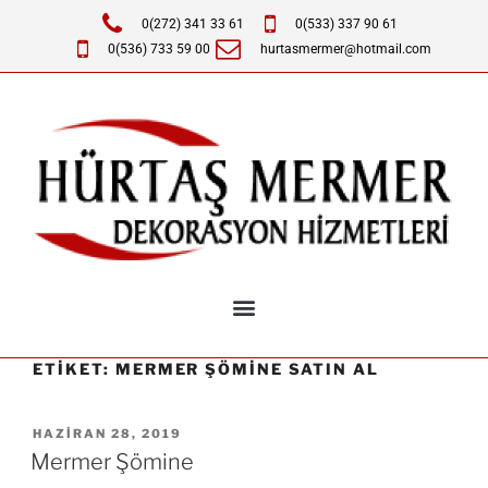
0(272) 341 33 61
0(533) 337 90 61
0(536) 733 59 00
hurtasmermer@hotmail.com
ETIKET:
MERMER ŞÖMINE SATIN AL
HAZIRAN 28, 2019
Mermer Şömine